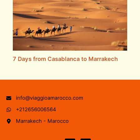
7 Days from Casablanca to Marrakech
info@viaggioamarocco.com
+212656006564
Marrakech - Marocco