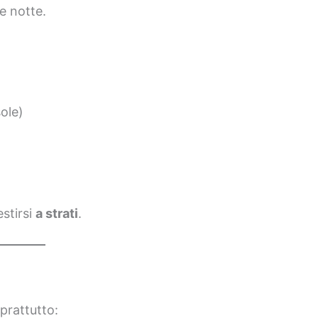
e notte.
ole)
stirsi
a strati
.
prattutto: