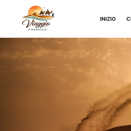
Vai
al
INIZIO
C
contenuto