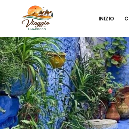
Vai
al
INIZIO
C
contenuto