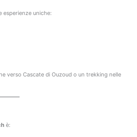
re esperienze uniche:
one verso Cascate di Ouzoud o un trekking nelle
ch
è: