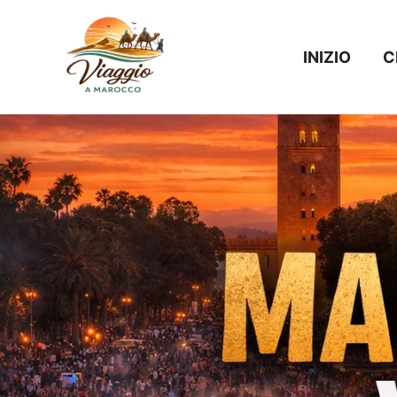
Vai
al
INIZIO
C
contenuto