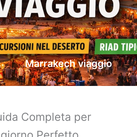
Marrakech viaggio
uida Completa per
ggiorno Perfetto