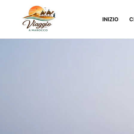
Vai
al
INIZIO
C
contenuto