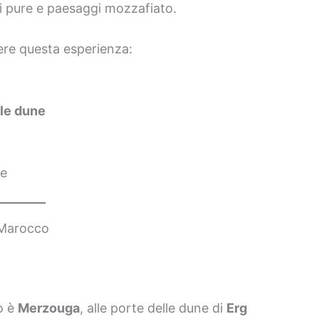
ni pure e paesaggi mozzafiato.
ivere questa esperienza:
lle dune
le
 Marocco
o è
Merzouga
, alle porte delle dune di
Erg