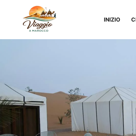
Vai
al
INIZIO
C
contenuto