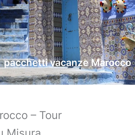
pacchetti vacanze Marocco
rocco – Tour
u Misura