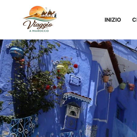
Vai
al
INIZIO
C
contenuto