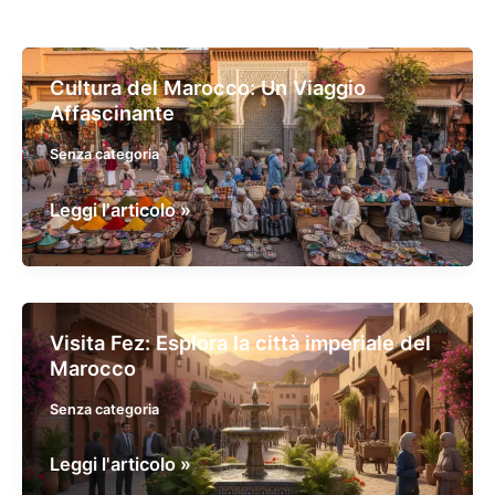
Cultura del Marocco: Un Viaggio
Affascinante
Senza categoria
Cultura
Leggi l'articolo »
del
Marocco:
Un
Viaggio
Visita Fez: Esplora la città imperiale del
Affascinante
Marocco
Senza categoria
Visita
Leggi l'articolo »
Fez: