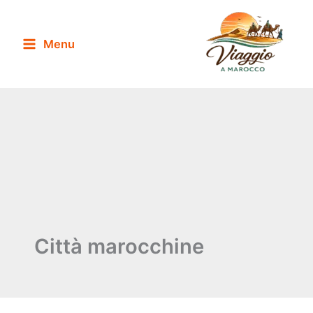
Vai
al
Menu
contenuto
Città marocchine