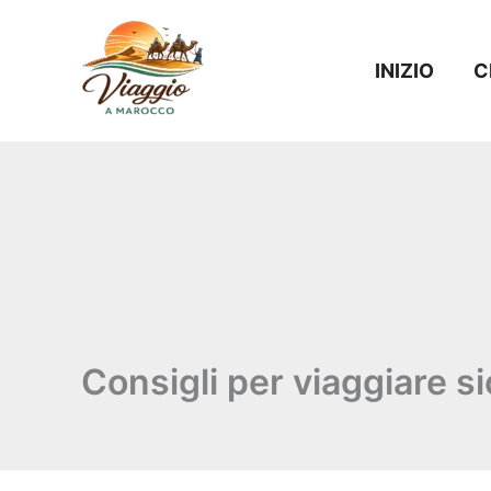
Vai
al
INIZIO
C
contenuto
Consigli per viaggiare s