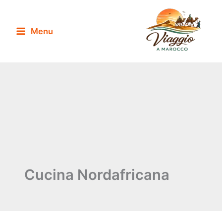
Vai
al
Menu
contenuto
Cucina Nordafricana