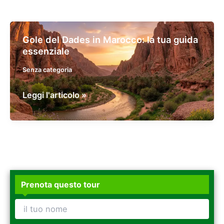
Gole del Dades in Marocco: la tua guida
essenziale
Senza categoria
Gole
Leggi l'articolo »
del
Dades
in
Marocco:
la
tua
Prenota questo tour
guida
essenziale