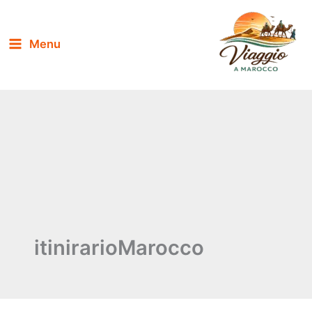
Vai
al
Menu
contenuto
itinirarioMarocco