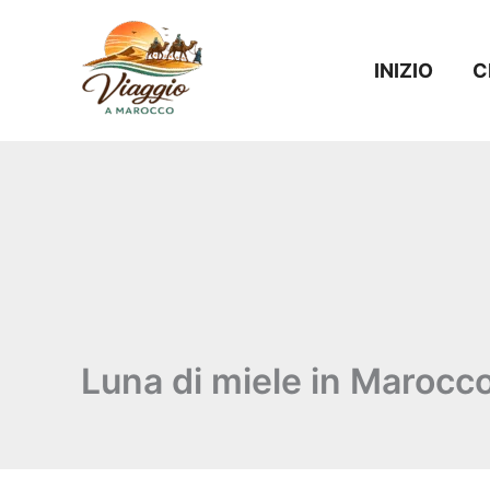
Vai
al
INIZIO
C
contenuto
Luna di miele in Marocc