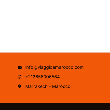
per
la
Tua
Vacanza
info@viaggioamarocco.com
+212656006564
Marrakech - Marocco