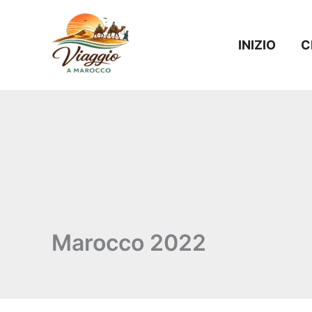
Vai
al
INIZIO
C
contenuto
Marocco 2022