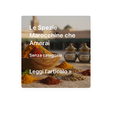
Le Spezie
Marocchine che
Amerai
Senza categoria
Le
Leggi l'articolo »
Spezie
Marocchine
che
Amerai