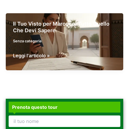
Il Tuo Visto per Marocco: Tutto Quello
Che Devi Sapere
Senza categoria
Il
Leggi l'articolo »
Tuo
Visto
per
Marocco:
Tutto
Quello
Prenota questo tour
Che
Devi
Sapere