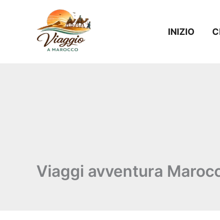
Vai
al
INIZIO
C
contenuto
Viaggi avventura Maroc