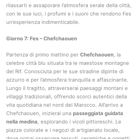
rilassarti e assaporare l’atmosfera serale della città,
con le sue luci, i profumi e i suoni che rendono Fes
un’esperienza indimenticabile.
Giorno 7: Fes – Chefchaouen
Partenza di primo mattino per
Chefchaouen
, la
celebre città blu situata tra le maestose montagne
del Rif. Conosciuta per le sue stradine dipinte di
azzurro e per l’atmosfera tranquilla e affascinante.
Lungo il tragitto, attraverserai paesaggi montani e
villaggi tradizionali, offrendo scorci autentici della
vita quotidiana nel nord del Marocco. All’arrivo a
Chefchaouen, inizierai una
passeggiata guidata
nella medina
, esplorando i vicoli pittoreschi. Le
piazze colorate e i negozi di artigianato locale,
dove potrai osservare tessuti, ceramiche e oggetti