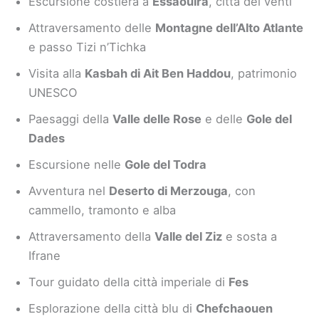
Escursione costiera a
Essaouira
, città dei venti
Attraversamento delle
Montagne dell’Alto Atlante
e passo Tizi n’Tichka
Visita alla
Kasbah di Ait Ben Haddou
, patrimonio
UNESCO
Paesaggi della
Valle delle Rose
e delle
Gole del
Dades
Escursione nelle
Gole del Todra
Avventura nel
Deserto di Merzouga
, con
cammello, tramonto e alba
Attraversamento della
Valle del Ziz
e sosta a
Ifrane
Tour guidato della città imperiale di
Fes
Esplorazione della città blu di
Chefchaouen