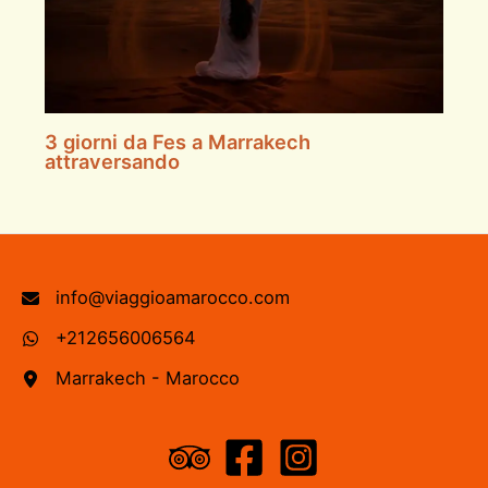
3 giorni da Fes a Marrakech
attraversando
info@viaggioamarocco.com
+212656006564
Marrakech - Marocco