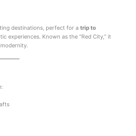
ing destinations, perfect for a
trip to
ntic experiences. Known as the “Red City,” it
d modernity.
e:
afts