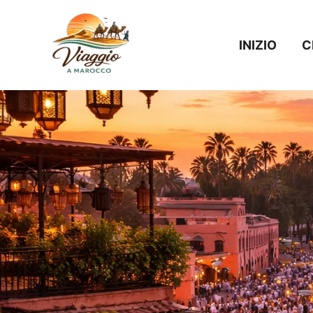
Vai
al
INIZIO
C
contenuto