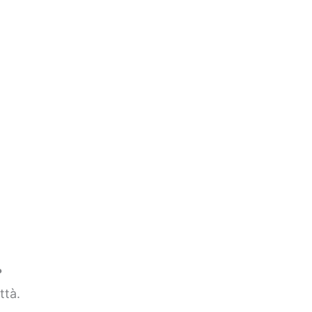
?
ttà.